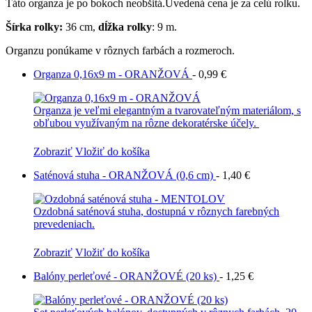
Táto organza je po bokoch neobšitá.Uvedená cena je za celú rolku.
Šírka rolky:
36 cm,
dĺžka rolky
: 9 m.
Organzu ponúkame v rôznych farbách a rozmeroch.
Organza 0,16x9 m - ORANŽOVÁ
-
0,99 €
Organza je veľmi elegantným a tvarovateľným materiálom, s
obľubou využívaným na rôzne dekoratérske účely.
Zobraziť
Vložiť do košíka
Saténová stuha - ORANŽOVÁ (0,6 cm)
-
1,40 €
Ozdobná saténová stuha, dostupná v rôznych farebných
prevedeniach.
Zobraziť
Vložiť do košíka
Balóny perleťové - ORANŽOVÉ (20 ks)
-
1,25 €