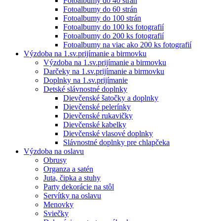
Fotoalbumy do 40 strán
Fotoalbumy do 60 strán
Fotoalbumy do 100 strán
Fotoalbumy do 100 ks fotografií
Fotoalbumy do 200 ks fotografií
Fotoalbumy na viac ako 200 ks fotografií
Výzdoba na 1.sv.prijímanie a birmovku
Výzdoba na 1.sv.prijímanie a birmovku
Darčeky na 1.sv.prijímanie a birmovku
Doplnky na 1.sv.prijímanie
Detské slávnostné doplnky
Dievčenské šatočky a doplnky
Dievčenské pelerínky
Dievčenské rukavičky
Dievčenské kabelky
Dievčenské vlasové doplnky
Slávnostné doplnky pre chlapčeka
Výzdoba na oslavu
Obrusy
Organza a satén
Juta, čipka a stuhy
Party dekorácie na stôl
Servítky na oslavu
Menovky
Sviečky