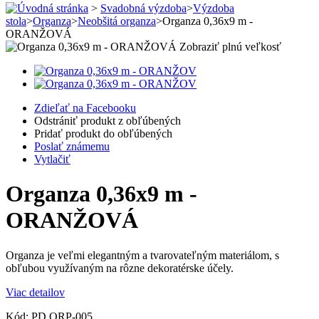
>
Svadobná výzdoba
>
Výzdoba
stola
>
Organza
>
Neobšitá organza
>
Organza 0,36x9 m -
ORANŽOVÁ
Zobraziť plnú veľkosť
Zdieľať na Facebooku
Odstrániť produkt z obľúbených
Pridať produkt do obľúbených
Poslať známemu
Vytlačiť
Organza 0,36x9 m -
ORANŽOVÁ
Organza je veľmi elegantným a tvarovateľným materiálom, s
obľubou využívaným na rôzne dekoratérske účely.
Viac detailov
Kód:
PD ORP-005