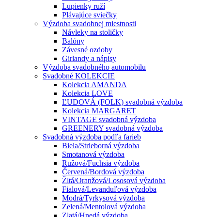
Lupienky ruží
Plávajúce sviečky
Výzdoba svadobnej miestnosti
Návleky na stoličky
Balóny
Závesné ozdoby
Girlandy a nápisy
Výzdoba svadobného automobilu
Svadobné KOLEKCIE
Kolekcia AMANDA
Kolekcia LOVE
ĽUDOVÁ (FOLK) svadobná výzdoba
Kolekcia MARGARET
VINTAGE svadobná výzdoba
GREENERY svadobná výzdoba
Svadobná výzdoba podľa farieb
Biela/Strieborná výzdoba
Smotanová výzdoba
Ružová/Fuchsia výzdoba
Červená/Bordová výzdoba
Žltá/Oranžová/Lososová výzdoba
Fialová/Levanduľová výzdoba
Modrá/Tyrkysová výzdoba
Zelená/Mentolová výzdoba
Zlatá/Hnedá výzdoba