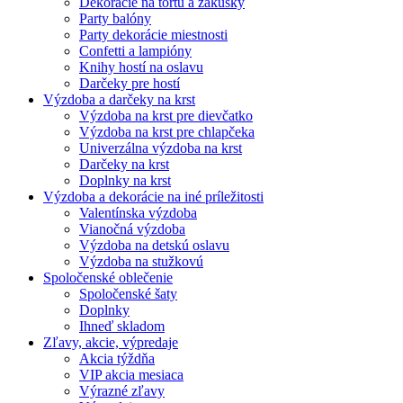
Dekorácie na tortu a zákusky
Party balóny
Party dekorácie miestnosti
Confetti a lampióny
Knihy hostí na oslavu
Darčeky pre hostí
Výzdoba a darčeky na krst
Výzdoba na krst pre dievčatko
Výzdoba na krst pre chlapčeka
Univerzálna výzdoba na krst
Darčeky na krst
Doplnky na krst
Výzdoba a dekorácie na iné príležitosti
Valentínska výzdoba
Vianočná výzdoba
Výzdoba na detskú oslavu
Výzdoba na stužkovú
Spoločenské oblečenie
Spoločenské šaty
Doplnky
Ihneď skladom
Zľavy, akcie, výpredaje
Akcia týždňa
VIP akcia mesiaca
Výrazné zľavy