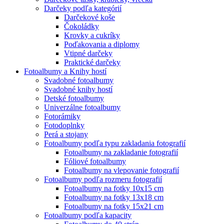
Darčeky podľa kategórií
Darčekové koše
Čokoládky
Krovky a cukríky
Poďakovania a diplomy
Vtipné darčeky
Praktické darčeky
Fotoalbumy a Knihy hostí
Svadobné fotoalbumy
Svadobné knihy hostí
Detské fotoalbumy
Univerzálne fotoalbumy
Fotorámiky
Fotodoplnky
Perá a stojany
Fotoalbumy podľa typu zakladania fotografií
Fotoalbumy na zakladanie fotografií
Fóliové fotoalbumy
Fotoalbumy na vlepovanie fotografií
Fotoalbumy podľa rozmeru fotografií
Fotoalbumy na fotky 10x15 cm
Fotoalbumy na fotky 13x18 cm
Fotoalbumy na fotky 15x21 cm
Fotoalbumy podľa kapacity