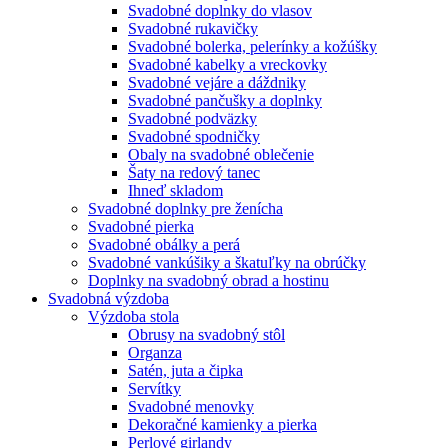
Svadobné doplnky do vlasov
Svadobné rukavičky
Svadobné bolerka, pelerínky a kožúšky
Svadobné kabelky a vreckovky
Svadobné vejáre a dáždniky
Svadobné pančušky a doplnky
Svadobné podväzky
Svadobné spodničky
Obaly na svadobné oblečenie
Šaty na redový tanec
Ihneď skladom
Svadobné doplnky pre ženícha
Svadobné pierka
Svadobné obálky a perá
Svadobné vankúšiky a škatuľky na obrúčky
Doplnky na svadobný obrad a hostinu
Svadobná výzdoba
Výzdoba stola
Obrusy na svadobný stôl
Organza
Satén, juta a čipka
Servítky
Svadobné menovky
Dekoračné kamienky a pierka
Perlové girlandy