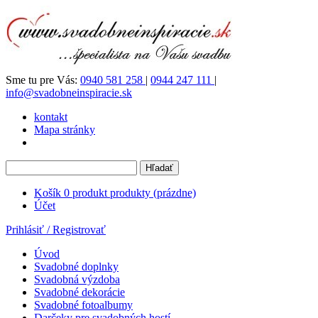
Sme tu pre Vás:
0940 581 258
|
0944 247 111
|
info@svadobneinspiracie.sk
kontakt
Mapa stránky
Košík
0
produkt
produkty
(prázdne)
Účet
Prihlásiť / Registrovať
Úvod
Svadobné doplnky
Svadobná výzdoba
Svadobné dekorácie
Svadobné fotoalbumy
Darčeky pre svadobných hostí