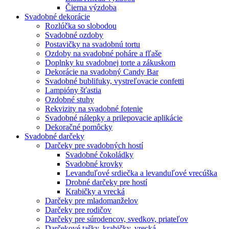
Čierna výzdoba
Svadobné dekorácie
Rozlúčka so slobodou
Svadobné ozdoby
Postavičky na svadobnú tortu
Ozdoby na svadobné poháre a fľaše
Doplnky ku svadobnej torte a zákuskom
Dekorácie na svadobný Candy Bar
Svadobné bublifuky, vystreľovacie confetti
Lampióny šťastia
Ozdobné stuhy
Rekvizity na svadobné fotenie
Svadobné nálepky a prilepovacie aplikácie
Dekoračné pomôcky
Svadobné darčeky
Darčeky pre svadobných hostí
Svadobné čokoládky
Svadobné krovky
Levanduľové srdiečka a levanduľové vrecúška
Drobné darčeky pre hostí
Krabičky a vrecká
Darčeky pre mladomanželov
Darčeky pre rodičov
Darčeky pre súrodencov, svedkov, priateľov
Darčekové tašky, krabičky, vrecká