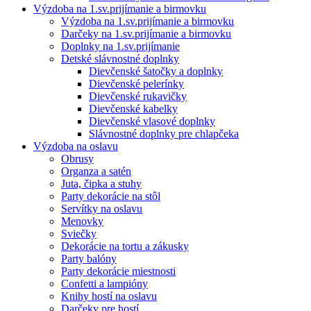
Výzdoba na 1.sv.prijímanie a birmovku
Výzdoba na 1.sv.prijímanie a birmovku
Darčeky na 1.sv.prijímanie a birmovku
Doplnky na 1.sv.prijímanie
Detské slávnostné doplnky
Dievčenské šatočky a doplnky
Dievčenské pelerínky
Dievčenské rukavičky
Dievčenské kabelky
Dievčenské vlasové doplnky
Slávnostné doplnky pre chlapčeka
Výzdoba na oslavu
Obrusy
Organza a satén
Juta, čipka a stuhy
Party dekorácie na stôl
Servítky na oslavu
Menovky
Sviečky
Dekorácie na tortu a zákusky
Party balóny
Party dekorácie miestnosti
Confetti a lampióny
Knihy hostí na oslavu
Darčeky pre hostí