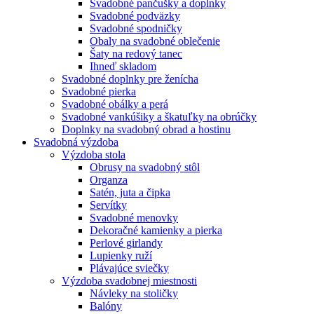
Svadobné pančušky a doplnky
Svadobné podväzky
Svadobné spodničky
Obaly na svadobné oblečenie
Šaty na redový tanec
Ihneď skladom
Svadobné doplnky pre ženícha
Svadobné pierka
Svadobné obálky a perá
Svadobné vankúšiky a škatuľky na obrúčky
Doplnky na svadobný obrad a hostinu
Svadobná výzdoba
Výzdoba stola
Obrusy na svadobný stôl
Organza
Satén, juta a čipka
Servítky
Svadobné menovky
Dekoračné kamienky a pierka
Perlové girlandy
Lupienky ruží
Plávajúce sviečky
Výzdoba svadobnej miestnosti
Návleky na stoličky
Balóny