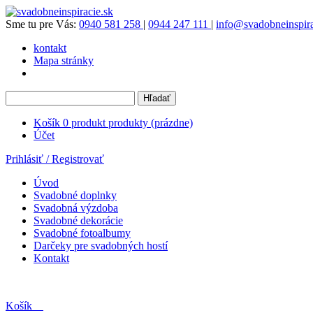
Sme tu pre Vás:
0940 581 258
|
0944 247 111
|
info@svadobneinspira
kontakt
Mapa stránky
Košík
0
produkt
produkty
(prázdne)
Účet
Prihlásiť / Registrovať
Úvod
Svadobné doplnky
Svadobná výzdoba
Svadobné dekorácie
Svadobné fotoalbumy
Darčeky pre svadobných hostí
Kontakt
Košík