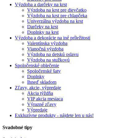
Výzdoba a darčeky na krst
Výzdoba na krst pre dievčatko
Výzdoba na krst pre chlapčeka
Univerzálna výzdoba na krst
Darčeky na krst
Doplnky na krst
Výzdoba a dekorácie na iné príležitosti
Valentínska výzdoba
Vianočná výzdoba
Výzdoba na detskú oslavu
Výzdoba na stužkovú
Spoločenské oblečenie
Spoločenské šaty
Doplnky
Ihneď skladom
Zľavy, akcie, výpredaje
Akcia týždňa
VIP akcia mesiaca
Výrazné zľavy
Výpredaje
Exkluzívne produkty - nájdete len u nás!
Svadobné tipy