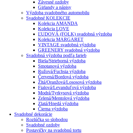
Závesné ozdoby
Girlandy a nápisy
Výzdoba svadobného automobilu
Svadobné KOLEKCIE
Kolekcia AMANDA
Kolekcia LOVE
ĽUDOVÁ (FOLK) svadobná výzdoba
Kolekcia MARGARET
VINTAGE svadobná výzdoba
GREENERY svadobná výzdoba
Svadobná výzdoba podľa farieb
Biela/Strieborná výzdoba
Smotanová výzdoba
Ružová/Fuchsia výzdoba
Červená/Bordová výzdoba
Žltá/Oranžová/Lososová výzdoba
Fialová/Levanduľová výzdoba
Modrá/Tyrkysová výzdoba
Zelená/Mentolová výzdoba
Zlatá/Hnedá výzdoba
Čierna výzdoba
Svadobné dekorácie
Rozlúčka so slobodou
Svadobné ozdoby
Postavičky na svadobnú tortu