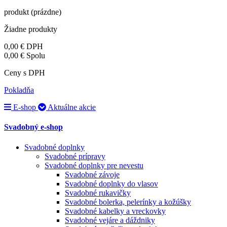
produkt
(prázdne)
Žiadne produkty
0,00 €
DPH
0,00 €
Spolu
Ceny s DPH
Pokladňa
E-shop
Aktuálne akcie
Svadobný e-shop
Svadobné doplnky
Svadobné prípravy
Svadobné doplnky pre nevestu
Svadobné závoje
Svadobné doplnky do vlasov
Svadobné rukavičky
Svadobné bolerka, pelerínky a kožúšky
Svadobné kabelky a vreckovky
Svadobné vejáre a dáždniky