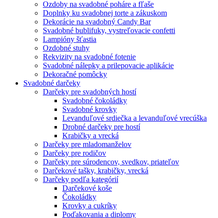
Ozdoby na svadobné poháre a fľaše
Doplnky ku svadobnej torte a zákuskom
Dekorácie na svadobný Candy Bar
Svadobné bublifuky, vystreľovacie confetti
Lampióny šťastia
Ozdobné stuhy
Rekvizity na svadobné fotenie
Svadobné nálepky a prilepovacie aplikácie
Dekoračné pomôcky
Svadobné darčeky
Darčeky pre svadobných hostí
Svadobné čokoládky
Svadobné krovky
Levanduľové srdiečka a levanduľové vrecúška
Drobné darčeky pre hostí
Krabičky a vrecká
Darčeky pre mladomanželov
Darčeky pre rodičov
Darčeky pre súrodencov, svedkov, priateľov
Darčekové tašky, krabičky, vrecká
Darčeky podľa kategórií
Darčekové koše
Čokoládky
Krovky a cukríky
Poďakovania a diplomy