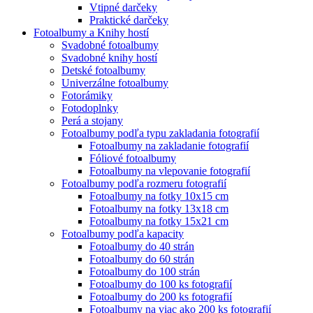
Vtipné darčeky
Praktické darčeky
Fotoalbumy a Knihy hostí
Svadobné fotoalbumy
Svadobné knihy hostí
Detské fotoalbumy
Univerzálne fotoalbumy
Fotorámiky
Fotodoplnky
Perá a stojany
Fotoalbumy podľa typu zakladania fotografií
Fotoalbumy na zakladanie fotografií
Fóliové fotoalbumy
Fotoalbumy na vlepovanie fotografií
Fotoalbumy podľa rozmeru fotografií
Fotoalbumy na fotky 10x15 cm
Fotoalbumy na fotky 13x18 cm
Fotoalbumy na fotky 15x21 cm
Fotoalbumy podľa kapacity
Fotoalbumy do 40 strán
Fotoalbumy do 60 strán
Fotoalbumy do 100 strán
Fotoalbumy do 100 ks fotografií
Fotoalbumy do 200 ks fotografií
Fotoalbumy na viac ako 200 ks fotografií