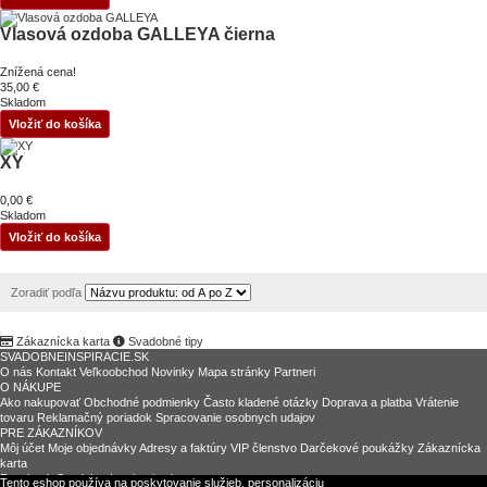
Vlasová ozdoba GALLEYA čierna
Znížená cena!
35,00 €
Skladom
Vložiť do košíka
XY
0,00 €
Skladom
Vložiť do košíka
Zoradiť podľa
Zákaznícka karta
Svadobné tipy
SVADOBNEINSPIRACIE.SK
O nás
Kontakt
Veľkoobchod
Novinky
Mapa stránky
Partneri
O NÁKUPE
Ako nakupovať
Obchodné podmienky
Často kladené otázky
Doprava a platba
Vrátenie
tovaru
Reklamačný poriadok
Spracovanie osobnych udajov
PRE ZÁKAZNÍKOV
Môj účet
Moje objednávky
Adresy a faktúry
VIP členstvo
Darčekové poukážky
Zákaznícka
karta
Facebook SvadobneInspiracie.sk
Tento eshop používa na poskytovanie služieb, personalizáciu