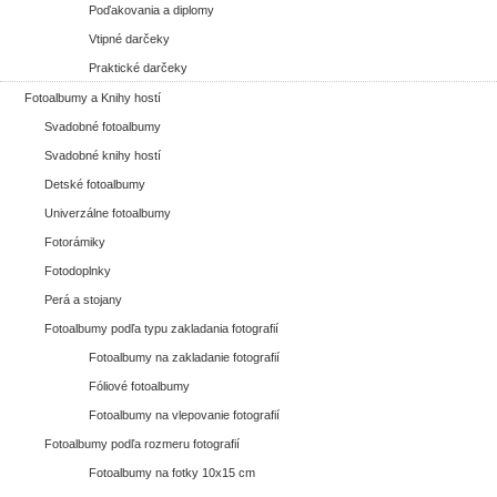
Poďakovania a diplomy
Vtipné darčeky
Praktické darčeky
Fotoalbumy a Knihy hostí
Svadobné fotoalbumy
Svadobné knihy hostí
Detské fotoalbumy
Univerzálne fotoalbumy
Fotorámiky
Fotodoplnky
Perá a stojany
Fotoalbumy podľa typu zakladania fotografií
Fotoalbumy na zakladanie fotografií
Fóliové fotoalbumy
Fotoalbumy na vlepovanie fotografií
Fotoalbumy podľa rozmeru fotografií
Fotoalbumy na fotky 10x15 cm