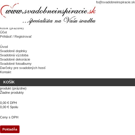
kontakt
Sme tu pre Vás:
0940 581 258
|
0944 247 111
|
info@svadobneinspiracie.sk
Mapa stránky
Košík
(prázdne)
Účet
Prihlásiť / Registrovať
Úvod
Svadobné doplnky
Svadobná výzdoba
Svadobné dekorácie
Svadobné fotoalbumy
Darčeky pre svadobných hostí
Kontakt
KOŠÍK
produkt
(prázdne)
Žiadne produkty
0,00 €
DPH
0,00 €
Spolu
Ceny s DPH
Pokladňa