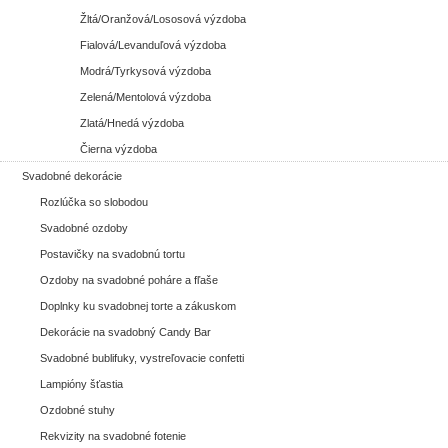
Žltá/Oranžová/Lososová výzdoba
Fialová/Levanduľová výzdoba
Modrá/Tyrkysová výzdoba
Zelená/Mentolová výzdoba
Zlatá/Hnedá výzdoba
Čierna výzdoba
Svadobné dekorácie
Rozlúčka so slobodou
Svadobné ozdoby
Postavičky na svadobnú tortu
Ozdoby na svadobné poháre a fľaše
Doplnky ku svadobnej torte a zákuskom
Dekorácie na svadobný Candy Bar
Svadobné bublifuky, vystreľovacie confetti
Lampióny šťastia
Ozdobné stuhy
Rekvizity na svadobné fotenie