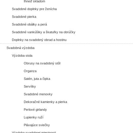
Ihneď skladom
Svadobné doplnky pre ženícha
Svadobné pierka
Svadobné obálky a perá
Svadobné vankúšiky a škatuľky na obrúčky
Doplnky na svadobný obrad a hostinu
Svadobná výzdoba
Výzdoba stola
Obrusy na svadobný stôl
Organza
Satén, juta a čipka
Servítky
Svadobné menovky
Dekoračné kamienky a pierka
Perlové girlandy
Lupienky ruží
Plávajúce sviečky
Výzdoba svadobnej miestnosti