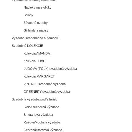
Návleky na stoličky
Balóny
Závesné ozdoby
Girlandy a nápisy
Výzdoba svadobného automobilu
Svadobné KOLEKCIE
Kolekcia AMANDA
Kolekcia LOVE
ĽUDOVÁ (FOLK) svadobná výzdoba
Kolekcia MARGARET
VINTAGE svadobná výzdoba
GREENERY svadobná výzdoba
Svadobná výzdoba podľa farieb
Biela/Strieborná výzdoba
Smotanová výzdoba
Ružová/Fuchsia výzdoba
Červená/Bordová výzdoba