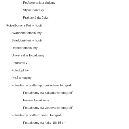
Poďakovania a diplomy
Vtipné darčeky
Praktické darčeky
Fotoalbumy a Knihy hostí
Svadobné fotoalbumy
Svadobné knihy hostí
Detské fotoalbumy
Univerzálne fotoalbumy
Fotorámiky
Fotodoplnky
Perá a stojany
Fotoalbumy podľa typu zakladania fotografií
Fotoalbumy na zakladanie fotografií
Fóliové fotoalbumy
Fotoalbumy na vlepovanie fotografií
Fotoalbumy podľa rozmeru fotografií
Fotoalbumy na fotky 10x15 cm