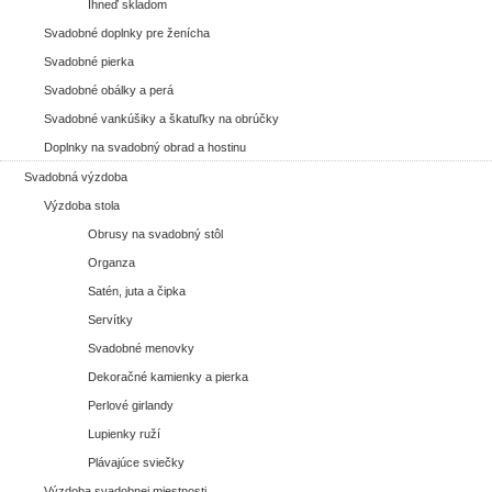
Ihneď skladom
Svadobné doplnky pre ženícha
Svadobné pierka
Svadobné obálky a perá
Svadobné vankúšiky a škatuľky na obrúčky
Doplnky na svadobný obrad a hostinu
Svadobná výzdoba
Výzdoba stola
Obrusy na svadobný stôl
Organza
Satén, juta a čipka
Servítky
Svadobné menovky
Dekoračné kamienky a pierka
Perlové girlandy
Lupienky ruží
Plávajúce sviečky
Výzdoba svadobnej miestnosti