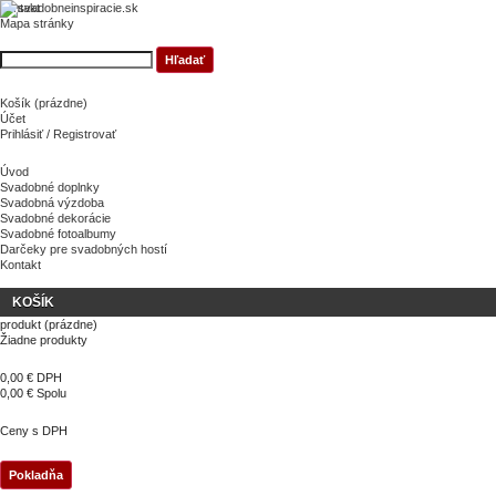
kontakt
Mapa stránky
Košík
(prázdne)
Účet
Prihlásiť / Registrovať
Úvod
Svadobné doplnky
Svadobná výzdoba
Svadobné dekorácie
Svadobné fotoalbumy
Darčeky pre svadobných hostí
Kontakt
KOŠÍK
produkt
(prázdne)
Žiadne produkty
0,00 €
DPH
0,00 €
Spolu
Ceny s DPH
Pokladňa