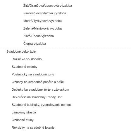
Žltá/Oranžová/Lososová výzdoba
Fialová/Levanduľová výzdoba
Modrá/Tyrkysová výzdoba
Zelená/Mentolová výzdoba
Zlatá/Hnedá výzdoba
Čierna výzdoba
Svadobné dekorácie
Rozlúčka so slobodou
Svadobné ozdoby
Postavičky na svadobnú tortu
Ozdoby na svadobné poháre a fľaše
Doplnky ku svadobnej torte a zákuskom
Dekorácie na svadobný Candy Bar
Svadobné bublifuky, vystreľovacie confetti
Lampióny šťastia
Ozdobné stuhy
Rekvizity na svadobné fotenie