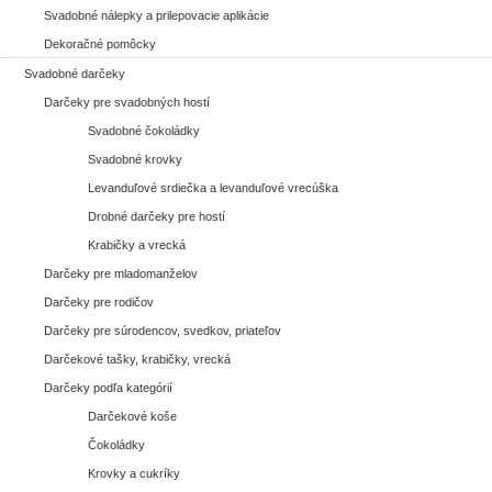
Svadobné nálepky a prilepovacie aplikácie
Dekoračné pomôcky
Svadobné darčeky
Darčeky pre svadobných hostí
Svadobné čokoládky
Svadobné krovky
Levanduľové srdiečka a levanduľové vrecúška
Drobné darčeky pre hostí
Krabičky a vrecká
Darčeky pre mladomanželov
Darčeky pre rodičov
Darčeky pre súrodencov, svedkov, priateľov
Darčekové tašky, krabičky, vrecká
Darčeky podľa kategórií
Darčekové koše
Čokoládky
Krovky a cukríky