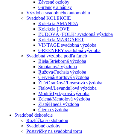
Závesné ozdoby
Girlandy a nápisy
Výzdoba svadobného automobilu
Svadobné KOLEKCIE
Kolekcia AMANDA
Kolekcia LOVE
ĽUDOVÁ (FOLK) svadobná výzdoba
Kolekcia MARGARET
VINTAGE svadobná výzdoba
GREENERY svadobná výzdoba
Svadobná výzdoba podľa farieb
Biela/Strieborná výzdoba
Smotanová výzdoba
Ružová/Fuchsia výzdoba
Červená/Bordová výzdoba
Žltá/Oranžová/Lososová výzdoba
Fialová/Levanduľová výzdoba
Modrá/Tyrkysová výzdoba
Zelená/Mentolová výzdoba
Zlatá/Hnedá výzdoba
Čierna výzdoba
Svadobné dekorácie
Rozlúčka so slobodou
Svadobné ozdoby
Postavičky na svadobnú tortu