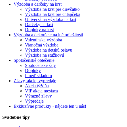
Výzdoba a darčeky na krst
Výzdoba na krst pre dievčatko
Výzdoba na krst pre chlapčeka
Univerzálna výzdoba na krst
Darčeky na krst
Doplnky na krst
Výzdoba a dekorácie na iné príležitosti
Valentínska výzdoba
Vianočná výzdoba
Výzdoba na detskú oslavu
Výzdoba na stužkovú
Spoločenské oblečenie
Spoločenské šaty
Doplnky
Ihneď skladom
Zľavy, akcie, výpredaje
Akcia týždňa
VIP akcia mesiaca
Výrazné zľavy
Výpredaje
Exkluzívne produkty - nájdete len u nás!
Svadobné tipy