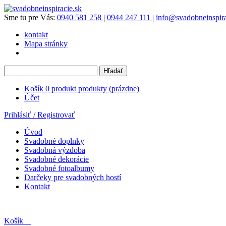
Sme tu pre Vás:
0940 581 258
|
0944 247 111
|
info@svadobneinspira
kontakt
Mapa stránky
Košík
0
produkt
produkty
(prázdne)
Účet
Prihlásiť / Registrovať
Úvod
Svadobné doplnky
Svadobná výzdoba
Svadobné dekorácie
Svadobné fotoalbumy
Darčeky pre svadobných hostí
Kontakt
Košík