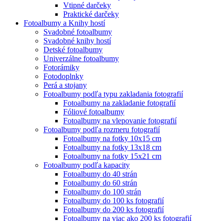
Vtipné darčeky
Praktické darčeky
Fotoalbumy a Knihy hostí
Svadobné fotoalbumy
Svadobné knihy hostí
Detské fotoalbumy
Univerzálne fotoalbumy
Fotorámiky
Fotodoplnky
Perá a stojany
Fotoalbumy podľa typu zakladania fotografií
Fotoalbumy na zakladanie fotografií
Fóliové fotoalbumy
Fotoalbumy na vlepovanie fotografií
Fotoalbumy podľa rozmeru fotografií
Fotoalbumy na fotky 10x15 cm
Fotoalbumy na fotky 13x18 cm
Fotoalbumy na fotky 15x21 cm
Fotoalbumy podľa kapacity
Fotoalbumy do 40 strán
Fotoalbumy do 60 strán
Fotoalbumy do 100 strán
Fotoalbumy do 100 ks fotografií
Fotoalbumy do 200 ks fotografií
Fotoalbumy na viac ako 200 ks fotografií