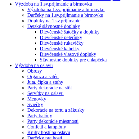
Výzdoba na 1.sv.prijímanie a birmovku
Výzdoba na 1.sv.prijímanie a birmovku
Darčeky na 1.sv.prijímanie a birmovku
Doplnky na 1.sv.prijímanie
Detské slávnostné doplnky
Dievčenské šatočky a doplnky
Dievčenské pelerínky
Dievčenské rukavičky
Dievčenské kabelky
Dievčenské vlasové doplnky
Slávnostné doplnky pre chlapčeka
Výzdoba na oslavu
Obrusy
Organza a satén
Juta, čipka a stuhy
Party dekorácie na stôl
Servítky na oslavu
Menovky
Sviečky
Dekorácie na tortu a zákusky
Party balóny
Party dekorácie miestnosti
Confetti a lampióny
Knihy hostí na oslavu
Darčeky pre hostí