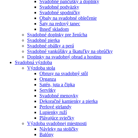
Svadobné pančušky a doplnky
Svadobné podväzky
Svadobné spodničky
Obaly na svadobné oblečenie
Šaty na redový tanec
Ihneď skladom
Svadobné doplnky pre ženícha
Svadobné pierka
Svadobné obálky a perá
Svadobné vankúšiky a škatuľky na obrúčky
Doplnky na svadobný obrad a hostinu
Svadobná výzdoba
Výzdoba stola
Obrusy na svadobný stôl
Organza
Satén, juta a čipka
Servítky
Svadobné menovky
Dekoračné kamienky a pierka
Perlové girlandy
Lupienky ruží
Plávajúce sviečky
Výzdoba svadobnej miestnosti
Návleky na stoličky
Balóny