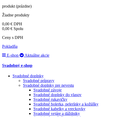
produkt
(prázdne)
Žiadne produkty
0,00 €
DPH
0,00 €
Spolu
Ceny s DPH
Pokladňa
E-shop
Aktuálne akcie
Svadobný e-shop
Svadobné doplnky
Svadobné prípravy
Svadobné doplnky pre nevestu
Svadobné závoje
Svadobné doplnky do vlasov
Svadobné rukavičky
Svadobné bolerka, pelerínky a kožúšky
Svadobné kabelky a vreckovky
Svadobné vejáre a dáždniky