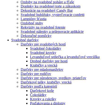
Ozdoby na svadobné poháre a fľaše
Doplnky ku svadobnej torte a zákuskom
Dekorácie na svadobný Candy Bar
Svadobné bublifuky, vystreľovacie confetti
Lampióny šťastia
Ozdobné stuhy
Rekvizity na svadobné fotenie
Svadobné nálepky a prilepovacie aplikácie
Dekoračné pomôcky
Svadobné darčeky
Darčeky pre svadobných hostí
Svadobné čokoládky
Svadobné krovky
Levanduľové srdiečka a levanduľové vrecúška
Drobné darčeky pre hostí
Krabičky a vrecká
Darčeky pre mladomanželov
Darčeky pre rodičov
Darčeky pre súrodencov, svedkov, priateľov
Darčekové tašky, krabičky, vrecká
Darčeky podľa kategórií
Darčekové koše
Čokoládky
Krovky a cukríky
Poďakovania a diplomy