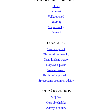
SVADOBNEINSPIRACIE.SK
O nás
Kontakt
Veľkoobchod
Novinky
Mapa stránky
Partneri
O NÁKUPE
Ako nakupovať
Obchodné podmienky
Často kladené otázky
Doprava a platba
Vrátenie tovaru
Reklamačný poriadok
Spracovanie osobnych udajov
PRE ZÁKAZNÍKOV
Môj účet
Moje objednávky
Adresy a faktúry