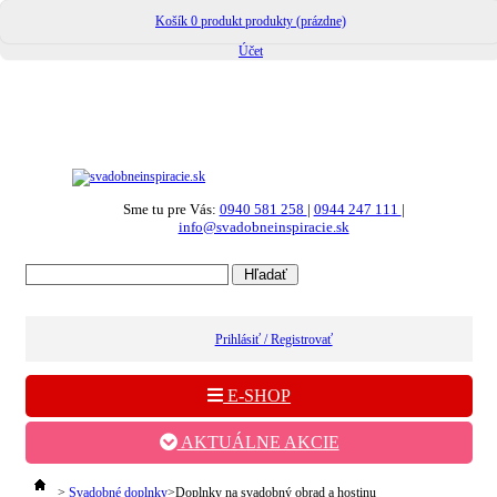
Košík
0
produkt
produkty
(prázdne)
Účet
Sme tu pre Vás:
0940 581 258
|
0944 247 111
|
info@svadobneinspiracie.sk
Prihlásiť / Registrovať
E-SHOP
AKTUÁLNE AKCIE
>
Svadobné doplnky
>
Doplnky na svadobný obrad a hostinu