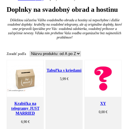
Doplnky na svadobný obrad a hostinu
Dôležitou súčasťou Vášho svadobného obradu a hostiny sú nepochybne i ďalšie
svadobné doplnky: krabičky na svadobné telegramy, ale aj originálne doplnky, ktoré
sme pripravili špeciálne pre Vás: svadobná odobierka, svadobný príhovor a
začepčenie nevesty. Vďaka nim prebehne Vaša svadba organizačne bez najmenších
problémov!
Zoradiť podľa
Tabuľka s kriedami
5,99 €
Krabička na
XY
telegramy JUST
0,00 €
MARRIED
6,90 €